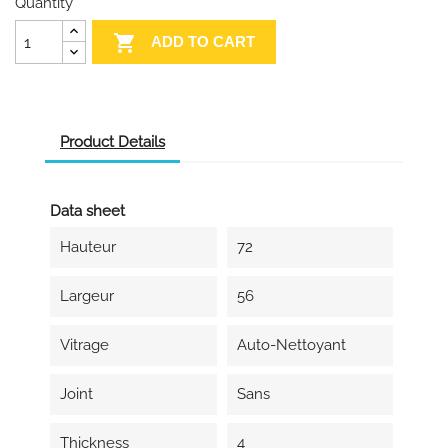
Quantity

ADD TO CART
Product Details
Data sheet
Hauteur
72
Largeur
56
Vitrage
Auto-Nettoyant
Joint
Sans
Thickness
4