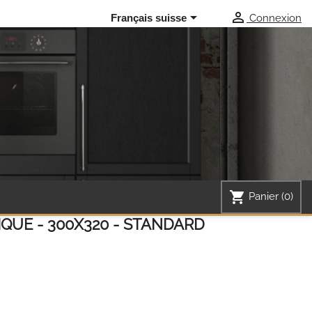


Connexion
Français suisse
shopping_cart
Panier
(0)
QUE - 300X320 - STANDARD