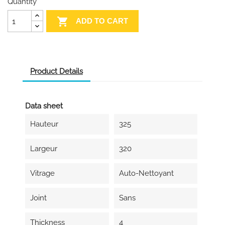
Quantity

ADD TO CART
Product Details
Data sheet
Hauteur
325
Largeur
320
Vitrage
Auto-Nettoyant
Joint
Sans
Thickness
4