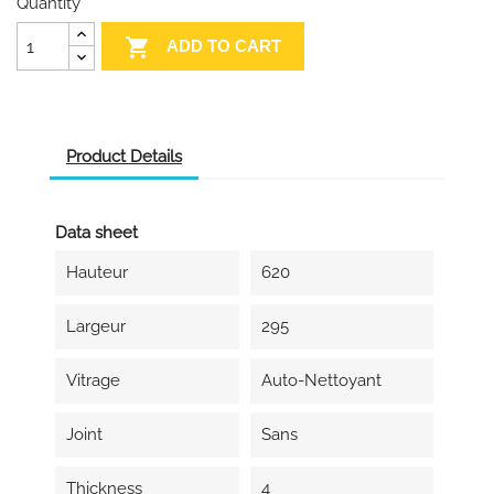
Quantity

ADD TO CART
Product Details
Data sheet
Hauteur
620
Largeur
295
Vitrage
Auto-Nettoyant
Joint
Sans
Thickness
4