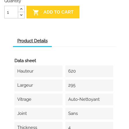
Quantity

ADD TO CART
Product Details
Data sheet
Hauteur
620
Largeur
295
Vitrage
Auto-Nettoyant
Joint
Sans
Thickness
4