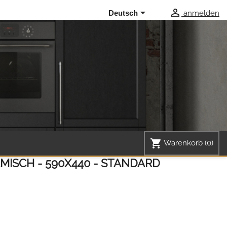


anmelden
Deutsch
shopping_cart
Warenkorb
(0)
MISCH - 590X440 - STANDARD