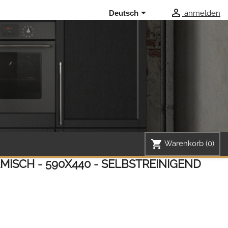


anmelden
Deutsch
shopping_cart
Warenkorb
(0)
MISCH - 590X440 - SELBSTREINIGEND