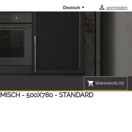


anmelden
Deutsch
shopping_cart
Warenkorb
(0)
MISCH - 500X780 - STANDARD