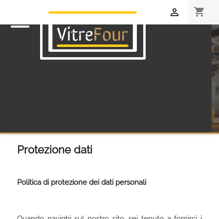
shopping_cart

(0)

Protezione dati
Politica di protezione dei dati personali
Quando navighi sul nostro sito, sei tenuto a fornirci i