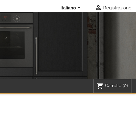


Registrazione
Italiano
shopping_cart
Carrello
(0)