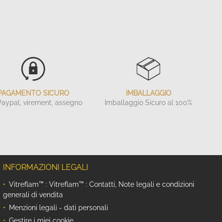
PAGAMENTO SICURO
IMBALLAGGIO
Paypal, virement, assegno
Imballaggio
Sicuro al 100%
INFORMAZIONI LEGALI
Vitreflam™ : Vitreflam™ : Contatti, Note legali e condizioni
generali di vendita
Menzioni legali - dati personali
Gestire i miei cookie