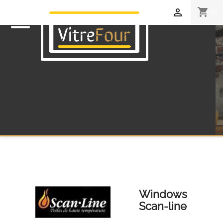
shopping_cart

(0)

Windows
Scan-line