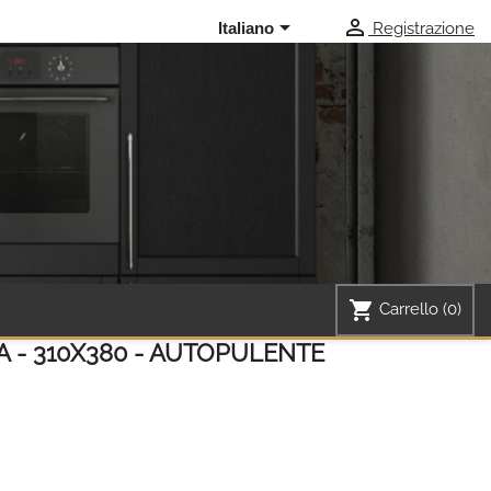


Registrazione
Italiano
shopping_cart
Carrello
(0)
A - 310X380 - AUTOPULENTE