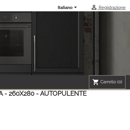


Registrazione
Italiano
shopping_cart
Carrello
(0)
A - 260X280 - AUTOPULENTE