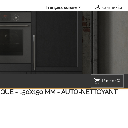


Connexion
Français suisse
shopping_cart
Panier
(0)
IQUE - 150X150 MM - AUTO-NETTOYANT